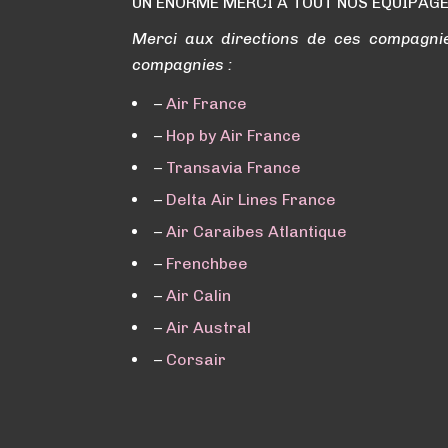
UN ÉNORME MERCI A TOUT NOS ÉQUIPAGE
Merci aux directions de ces compagnies
compagnies :
–
Air France
–
Hop by Air France
–
Transavia France
–
Delta Air Lines France
–
Air Caraibes Atlantique
–
Frenchbee
–
Air Calin
–
Air Austral
–
Corsair