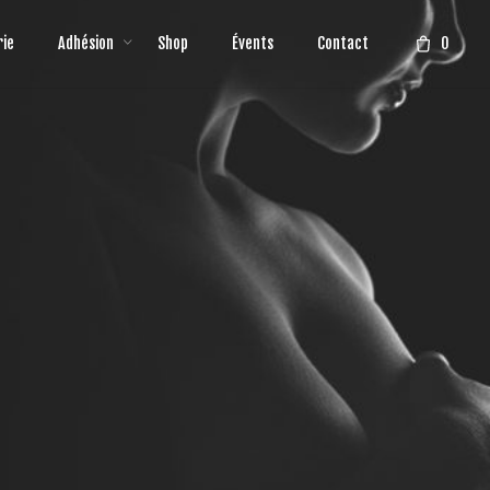
0
rie
Adhésion
Shop
Évents
Contact