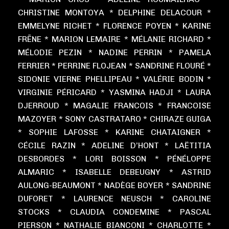
CHRISTINE MONTOYA * DELPHINE DELACOUR *
EMMELYNE RICHET * FLORENCE POYEN * KARINE
FRĒNE * MARION LEMAIRE * MÉLANIE RICHARD *
MÉLODIE PEZIN * NADINE PERRIN * PAMELA
FERRIER * PERRINE FLOJEAN * SANDRINE FLOURÉ *
SIDONIE VIERNE PHELLIPEAU * VALÉRIE BODIN *
VIRGINIE PÉRICARD * YASMINA HADJI * LAURA
DJERROUD * MAGALIE FRANCOIS * FRANCOISE
MAZOYER * SONY CASTRATARO * CHIRAZE GUIGA
* SOPHIE LAFOSSE * KARINE CHATAIGNER *
CÉCILE RAZIN * ADELINE D’HONT * LAËTITIA
DESBORDES * LORI BOISSON * PÉNÉLOPPE
ALMARIC * ISABELLE DEBEUGNY * ASTRID
AULONG-BEAUMONT * NADÈGE BOYER * SANDRINE
DUFORET * LAURENCE NEUSCH * CAROLINE
STOCKS * CLAUDIA CONDEMINE * PASCAL
PIERSON * NATHALIE BIANCONI * CHARLOTTE *