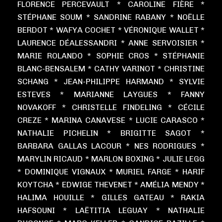
FLORENCE PERCEVAULT * CAROLINE FIÈRE *
STÉPHANE SOUM * SANDRINE RABANY * NOËLLE
BERDOT * WAFYA COCHET * VÉRONIQUE WALLET *
LAURENCE DÉALESSANDRI * ANNE SERVOISIER *
MARIE ROLANDO * SOPHIE CROS * STÉPHANIE
BLANC-BENSALEM * CATHY VARINOT * CHRISTINE
SCHANG * JEAN-PHILIPPE HARMAND * SYLVIE
ESTEVES * MARIANNE LAYGUES * FANNY
NOVAKOFF * CHRISTELLE FINDELING * CÉCILE
CREZE * MARINA CANAVESE * LUCIE CARASCO *
NATHALIE PICHELIN * BRIGITTE SAGOT *
BARBARA GALLAS LACOUR * NES RODRIGUES *
MARYLIN RICAUD * MARLON BOXING * JULIE LEGG
* DOMINIQUE VIGNAUX * MURIEL FARGE * HARIF
KOYTCHA * EDWIGE THEVENET * AMÉLIA MENDY *
HALIMA HOUILLE * GILLES GATEAU * RAKIA
HAFSOUNI * LAËTITIA LEGUAY * NATHALIE