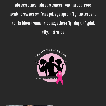
#breastcancer #breastcancermonth #rubanrose
#cabincrew #crewlife #equipage #pnc #flightattendant
#pinkribbon #runnershcc #2gether4fightingK #flypink
#flypinkfrance