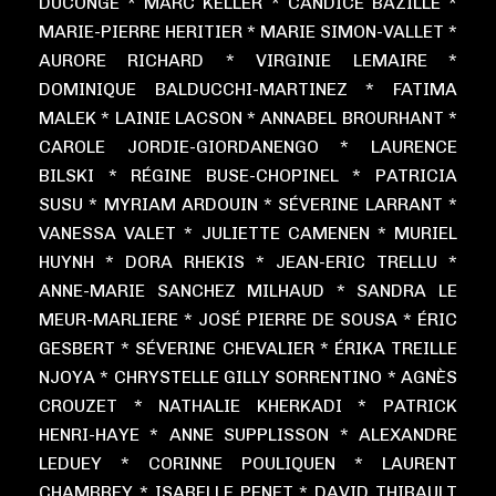
DUCONGE * MARC KELLER * CANDICE BAZILLE *
MARIE-PIERRE HERITIER * MARIE SIMON-VALLET *
AURORE RICHARD * VIRGINIE LEMAIRE *
DOMINIQUE BALDUCCHI-MARTINEZ * FATIMA
MALEK * LAINIE LACSON * ANNABEL BROURHANT *
CAROLE JORDIE-GIORDANENGO * LAURENCE
BILSKI * RÉGINE BUSE-CHOPINEL * PATRICIA
SUSU * MYRIAM ARDOUIN * SÉVERINE LARRANT *
VANESSA VALET * JULIETTE CAMENEN * MURIEL
HUYNH * DORA RHEKIS * JEAN-ERIC TRELLU *
ANNE-MARIE SANCHEZ MILHAUD * SANDRA LE
MEUR-MARLIERE * JOSÉ PIERRE DE SOUSA * ÉRIC
GESBERT * SÉVERINE CHEVALIER * ÉRIKA TREILLE
NJOYA * CHRYSTELLE GILLY SORRENTINO * AGNÈS
CROUZET * NATHALIE KHERKADI * PATRICK
HENRI-HAYE * ANNE SUPPLISSON * ALEXANDRE
LEDUEY * CORINNE POULIQUEN * LAURENT
CHAMBREY * ISABELLE PENET * DAVID THIBAULT