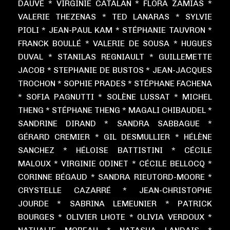
DAUVÉ * VIRGINIE CATALAN * FLORA ZAMIAS *
VALERIE THEZENAS * TED LANARAS * SYLVIE
PIOLI * JEAN-PAUL KAM * STÉPHANIE TAUVRON *
FRANCK BOULLÉ * VALERIE DE SOUSA * HUGUES
DUVAL * STANILAS REGNIAULT * GUILLEMETTE
JACOB * STEPHANIE DE BUSTOS * JEAN-JACQUES
TROCHON * SOPHIE PRADES * STÉPHANE FACHENA
* SOFIA PAGNUTTI * SOLÈNE LUSSAT * MICHEL
THENG * STÉPHANE THENG * MAGALI CHIBAUDEL *
SANDRINE DIRAND * SANDRA SABBAGUE *
GÉRARD CREMIER * GIL DESMULLIER * HÉLÈNE
SANCHEZ * HÉLOISE BATTISTINI * CÉCILE
MALOUX * VIRGINIE ODINET * CÉCILE BELLOCQ *
CORINNE BÉGAUD * SANDRA RIEUTORD-MOORE *
CRYSTELLE CAZARRÉ * JEAN-CHRISTOPHE
JOURDE * SABRINA LEMEUNIER * PATRICK
BOURGES * OLIVIER LHOTE * OLIVIA VERDOUX *