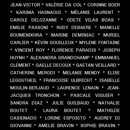
JEAN-VICTOR * VALÉRIE DA COL * CORINNE BOER
* KARIMA HASNAOUI * MÉLANIE LAURENT *
CAROLE DELOZANNE * ODETE VILAS BOAS *
EMILIE PASSONI * RUDY DEBAERE * MANELLE
BOUMENIKHRA * MARINE DEMINIAC * MURIEL
CARLIER * KÉVIN GOUILLEUX * MYLENE FONTAINE
* VINCENT ROY * FLORENCE PARADIS * JOSEPH
HUYNH * ALEXANDRA GRANDCHAMP * EMMANUEL
CLEMENT * GAELLE DECOUX * GAETAN VEILLARD *
CATHERINE MERODI * MELANIE MENDY * ELISE
LEGOUTHEIL * FRANCOISE ULBRICHT * ISABELLE
MOULIN-BERJAUD * LAURENCE LENAIN * JEAN-
JACQUES TRONCHON * PASCALE VIGUIER *
SANDRA DIAZ * JULIE GUILBAUD * NATHALIE
BOUTET * LAURA BOUTET * MATHILDE
CASSINADO * LORINE ESPOSITO * AUDREY DI
GIOVANNI * AMELIE BRAVIN * SOPHIE BRAVIN *