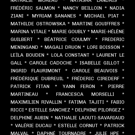
NATHALIE MOREAU * NATASHA LANDAIS *
FRÉDÉRIC SALMON * NANCY BEILLOIN * NADIA
ZIANI * MYRIAM SANANES * MICHAEL PIAT *
MATHILDE OSTROWSKA * MARTINE GOUIFFRES *
MARINA VITALE * MARIE GOUBLY * MARIE-HÉLÈNE
GUILBERT * BÉATRICE COULMY * FREDERIC
MENINGAND * MAGALI DRUON * LORI BOISSON *
LEÏLA BOUDEN * LOLA CONSTANT * LAURENT LE
GALL * CAROLE CADOCHE * ISABELLE GILLOT *
INGRID FLAURIMONT * CAROLE BEAUVOIS *
FRÉDÉRIQUE DUBREUIL * FRÉDERIC CIREDERF *
PATRICK FITAN * YANN FERON * PIERRE
MARTINEAU * FRANCESCA MORSELLI *
MAXIMILIEN RIVALLIN * FATIMA TAJITI * FABIO
RICCI * ESTELLE SANCHEZ * DELPHINE PILORGEZ *
DELPHINE AUBIN * NATHALIE LAOUTI-SAVARIAUD
* VALÉRIE DUCAU * ESTELLE CORNUT * PATRICK
MALVAL * DAPHNÉ TOURNADRE * JULIE HPE *