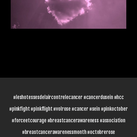
#leshotessesdelaircontrelecancer #cancerdusein #hcc
#pinkfight #pinkflight #volrose #cancer #sein #pinkoctober
#forceetcourage #breastcancerawareness #association
#breastcancerawarenessmonth #octobrerose