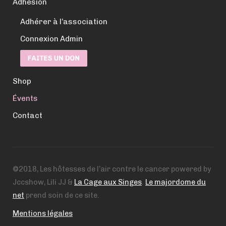
Adhésion
Adhérer à l’association
Connexion Admin
Shop
Évents
Contact
©2018, Les hôtesses de l’air contre le cancer powered by
Jccshow, Lili JJ &
La Cage aux Singes
.
Le majordome du
net
prend soin de ce site.
Mentions légales