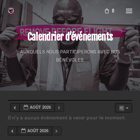
Aller
0
au
contenu
Calendrier d’événements
AUXQUELS NOUS PARTICIPERONS AVEC NOS
BÉNÉVOLES.
AOÛT 2026
Il n’y a aucun évènement à venir pour le moment.
AOÛT 2026