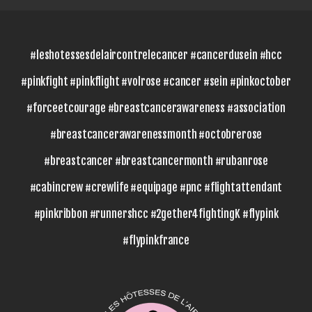
#leshotessesdelaircontrelecancer #cancerdusein #hcc
#pinkfight #pinkflight #volrose #cancer #sein #pinkoctober
#forceetcourage #breastcancerawareness #association
#breastcancerawarenessmonth #octobrerose
#breastcancer #breastcancermonth #rubanrose
#cabincrew #crewlife #equipage #pnc #flightattendant
#pinkribbon #runnershcc #2gether4fightingK #flypink
#flypinkfrance