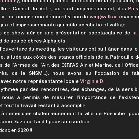
aunoury
, double championne du monde de la spécialité,
ille « Carnet de Vol », au saut, impressionnant, des
Para
air
ou encore une démonstration de
wingwalker
(marcheu
ique et impressionnante qui mêle acrobatie et voltige.
re ce show aérien une présentation spectaculaire de
la
d de ses célèbres Alphajets.
l’ouverture du meeting, les visiteurs ont pu flâner dans le v
ue, située aux côtés des stands officiels (de la Patrouille 
 de l’Armée de l’Air, des CIRFAS Air et Marine, de l’Offi
ès, de la SNSM…), nous avons eu l’occasion de fai
n avec notre représentante locale
Virginie D
.
rythmée par des rencontres, des échanges, de la sensibil
on nous a permis de mesurer l’importance de l’existe
t tout le travail restant à accomplir.
à remercier chaleureusement la ville de Pornichet pou
dame Gazeau-Tardif pour son soutien.
onc en 2020 !!