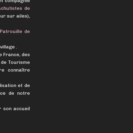
 en compagnie
chutistes de
r sur ailes),
 Patrouille de
illage .
de France, des
ce de Tourisme
re connaître
isation et de
nce de notre
r son accueil