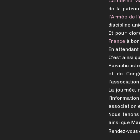
Catherine M
de la patrou
l’Armée de l’
discipline un
Et pour clo
France
à bor
En attendant 
C’est ainsi q
Parachutistes
et de Congr
l’associatio
La journée, 
l’informati
association e
Nous tenons 
ainsi que Ma
Rendez-vous d