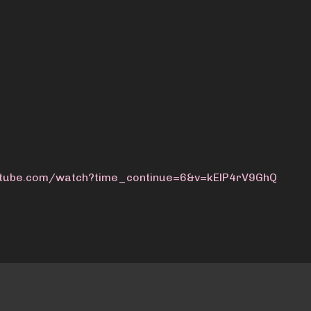
utube.com/watch?time_continue=6&v=kElP4rV9GhQ