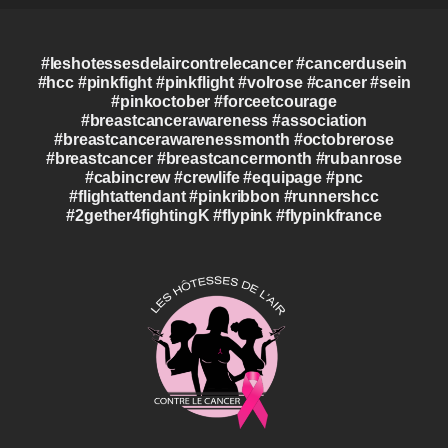
#leshotessesdelaircontrelecancer #cancerdusein
#hcc #pinkfight #pinkflight #volrose #cancer #sein
#pinkoctober #forceetcourage
#breastcancerawareness #association
#breastcancerawarenessmonth #octobrerose
#breastcancer #breastcancermonth #rubanrose
#cabincrew #crewlife #equipage #pnc
#flightattendant #pinkribbon #runnershcc
#2gether4fightingK #flypink #flypinkfrance