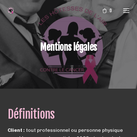
Aller
0
au
contenu
Mentions légales
Définitions
Client :
tout professionnel ou personne physique