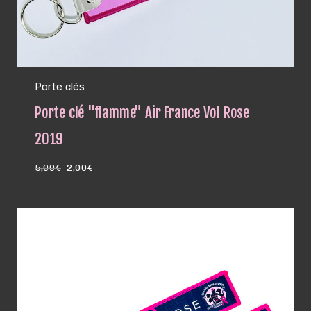
Porte clés
Porte clé "flamme" Air France Vol Rose
2019
Le
Le
5,00
€
2,00
€
prix
prix
initial
actuel
était :
est :
5,00€.
2,00€.