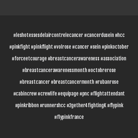
#leshotessesdelaircontrelecancer #cancerdusein #hcc
#pinkfight #pinkflight #volrose #cancer #sein #pinkoctober
#forceetcourage #breastcancerawareness #association
#breastcancerawarenessmonth #octobrerose
#breastcancer #breastcancermonth #rubanrose
#cabincrew #crewlife #equipage #pnc #flightattendant
#pinkribbon #runnershcc #2gether4fightingK #flypink
#flypinkfrance