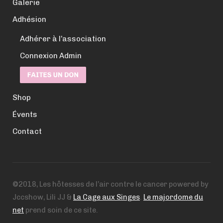
Galerie
Adhésion
Adhérer à l’association
Connexion Admin
Shop
Évents
Contact
©2018, Les hôtesses de l’air contre le cancer powered by
Jccshow, Lili JJ &
La Cage aux Singes
.
Le majordome du
net
prend soin de ce site.