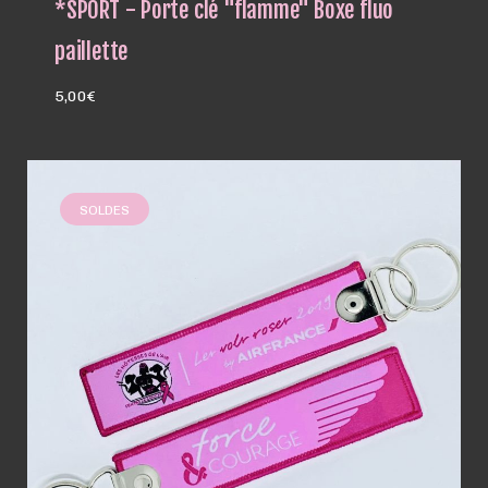
*SPORT - Porte clé "flamme" Boxe fluo
paillette
5,00
€
SOLDES