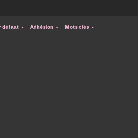
r défaut
Adhésion
Mots clés