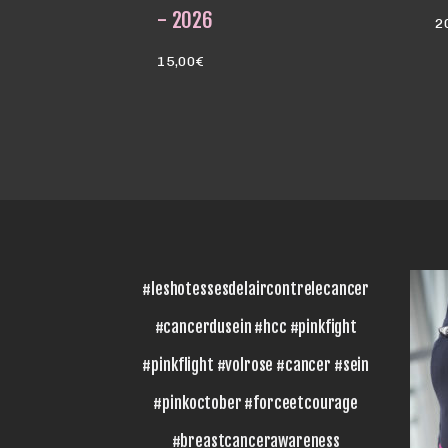
- 2026
2
15,00
€
#leshotessesdelaircontrelecancer
#cancerdusein #hcc #pinkfight
#pinkflight #volrose #cancer #sein
#pinkoctober #forceetcourage
#breastcancerawareness