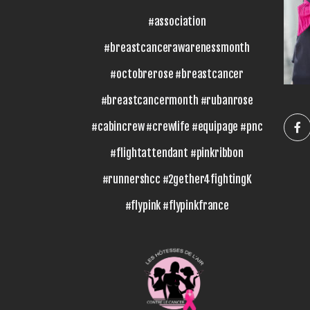
#association
#breastcancerawarenessmonth
#octobrerose #breastcancer
#breastcancermonth #rubanrose
#cabincrew #crewlife #equipage #pnc
#flightattendant #pinkribbon
#runnershcc #2gether4fightingK
#flypink #flypinkfrance