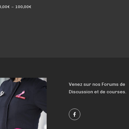
Plage
0,00
€
–
100,00
€
de
prix :
20,00€
à
100,00€
Venez sur nos Forums de
Discussion et de courses.